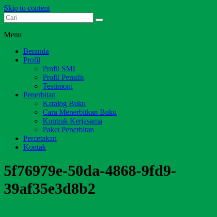
Skip to content
Dari Jambi untuk Indonesia
Salim Media Indonesia
Menu
Beranda
Profil
Profil SMI
Profil Penulis
Testimoni
Penerbitan
Katalog Buku
Cara Menerbitkan Buku
Kontrak Kerjasama
Paket Penerbitan
Percetakan
Kontak
5f76979e-50da-4868-9fd9-
39af35e3d8b2