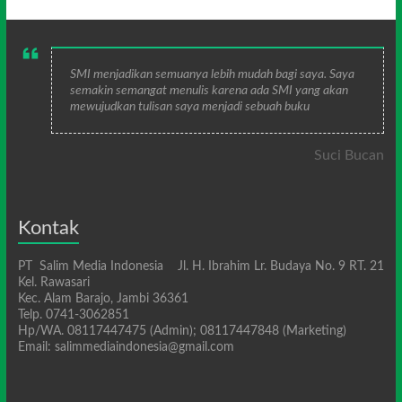
SMI menjadikan semuanya lebih mudah bagi saya. Saya
semakin semangat menulis karena ada SMI yang akan
mewujudkan tulisan saya menjadi sebuah buku
Suci Bucan
Kontak
PT Salim Media Indonesia Jl. H. Ibrahim Lr. Budaya No. 9 RT. 21
Kel. Rawasari
Kec. Alam Barajo, Jambi 36361
Telp. 0741-3062851
Hp/WA. 08117447475 (Admin); 08117447848 (Marketing)
Email: salimmediaindonesia@gmail.com