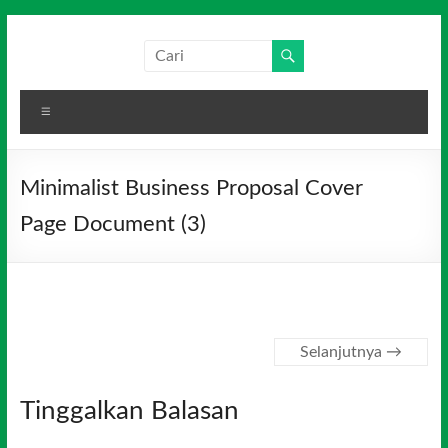
Skip
to
Salim
Dari
content
Jambi
Media
untuk
Menu
Indonesia
Indonesia
Minimalist Business Proposal Cover
Page Document (3)
Selanjutnya →
Tinggalkan Balasan