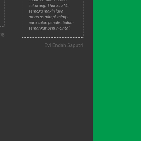
sekarang. Thanks SMI,
semoga makin jaya
meretas mimpi-mimpi
para calon penulis. Salam
semangat penuh cinta".
ng
Evi Endah Saputri