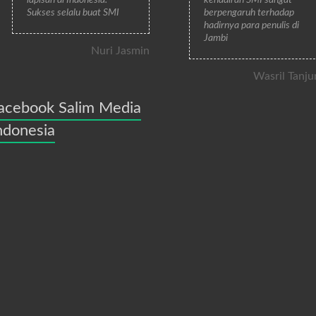
Sukses selalu buat SMI
berpengaruh terhadap
hadirnya para penulis di
Jambi
Nuri Jasmin
Wasril Tanju
acebook Salim Media
ndonesia