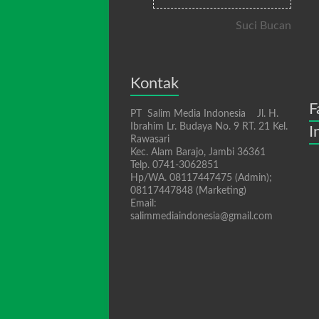
Suci Bucan
Kontak
F
PT Salim Media Indonesia Jl. H.
Ibrahim Lr. Budaya No. 9 RT. 21 Kel.
I
Rawasari
Kec. Alam Barajo, Jambi 36361
Telp. 0741-3062851
Hp/WA. 08117447475 (Admin);
08117447848 (Marketing)
Email:
salimmediaindonesia@gmail.com