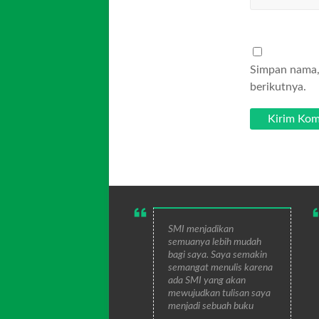
Simpan nama, 
berikutnya.
SMI menjadikan
semuanya lebih mudah
bagi saya. Saya semakin
semangat menulis karena
ada SMI yang akan
mewujudkan tulisan saya
menjadi sebuah buku