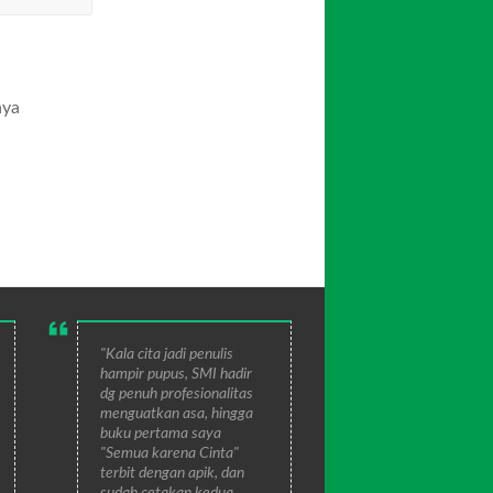
aya
"Kala cita jadi penulis
hampir pupus, SMI hadir
dg penuh profesionalitas
menguatkan asa, hingga
buku pertama saya
"Semua karena Cinta"
terbit dengan apik, dan
sudah cetakan kedua