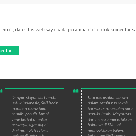
email, dan situs web saya pada peramban ini untuk komentar s
Dengan slogan dari Jambi
Kita merasakan bahwa
untuk Indonesia, SMI hadir
dalam setahun terakhir
memberi ruang bagi
banyak bermunculan para
penulis-penulis Jambi
penulis Jambi. Mayoritas
yang berbakat untuk
dari mereka menerbitkan
berkarya, agar dapat
bukunya di SMI. Ini
dinikmati oleh seluruh
membuktikan bahwa
lapisan di Indonesia.
kehadiran SMI sangat