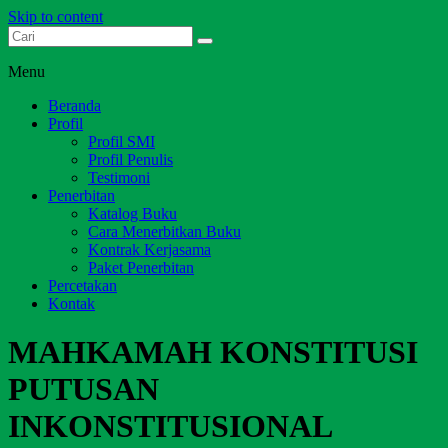
Skip to content
Dari Jambi untuk Indonesia
Salim Media Indonesia
Menu
Beranda
Profil
Profil SMI
Profil Penulis
Testimoni
Penerbitan
Katalog Buku
Cara Menerbitkan Buku
Kontrak Kerjasama
Paket Penerbitan
Percetakan
Kontak
MAHKAMAH KONSTITUSI
PUTUSAN
INKONSTITUSIONAL