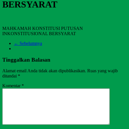
BERSYARAT
MAHKAMAH KONSTITUSI PUTUSAN
INKONSTITUSIONAL BERSYARAT
← Sebelumnya
Tinggalkan Balasan
Alamat email Anda tidak akan dipublikasikan.
Ruas yang wajib
ditandai
*
Komentar
*