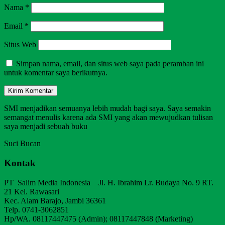
Nama
*
Email
*
Situs Web
Simpan nama, email, dan situs web saya pada peramban ini
untuk komentar saya berikutnya.
SMI menjadikan semuanya lebih mudah bagi saya. Saya semakin
semangat menulis karena ada SMI yang akan mewujudkan tulisan
saya menjadi sebuah buku
Suci Bucan
Kontak
PT Salim Media Indonesia Jl. H. Ibrahim Lr. Budaya No. 9 RT.
21 Kel. Rawasari
Kec. Alam Barajo, Jambi 36361
Telp. 0741-3062851
Hp/WA. 08117447475 (Admin); 08117447848 (Marketing)