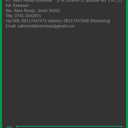
PT Salim Media Indonesia Jl. H. Ibrahim Lr. Budaya No. 9 RT. 21
Kel. Rawasari
Kec. Alam Barajo, Jambi 36361
Telp. 0741-3062851
Hp/WA. 08117447475 (Admin); 08117447848 (Marketing)
Email: salimmediaindonesia@gmail.com