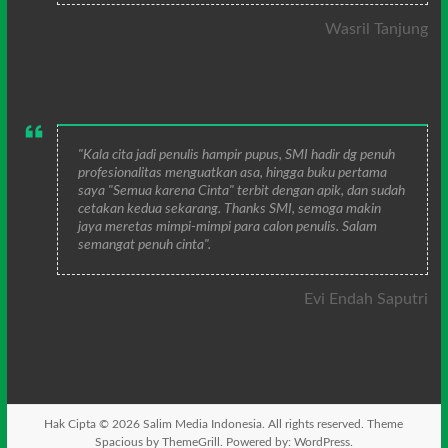
Wasril Tanjung
"Kala cita jadi penulis hampir pupus, SMI hadir dg penuh
profesionalitas menguatkan asa, hingga buku pertama
saya "Semua karena Cinta" terbit dengan apik, dan sudah
cetakan kedua sekarang. Thanks SMI, semoga makin
jaya meretas mimpi-mimpi para calon penulis. Salam
semangat penuh cinta".
Evi Endah Saputri
Hak Cipta © 2026
Salim Media Indonesia
. All rights reserved. Theme
Spacious
by ThemeGrill. Powered by:
WordPress
.