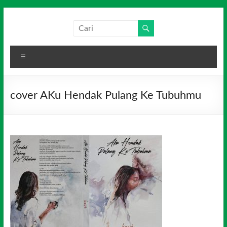
Skip
to
Salim
Dari
content
Jambi
Media
untuk
Menu
Indonesia
Indonesia
cover AKu Hendak Pulang Ke Tubuhmu