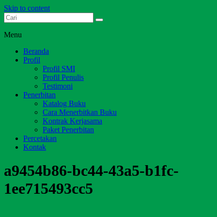
Skip to content
Dari Jambi untuk Indonesia
Salim Media Indonesia
Menu
Beranda
Profil
Profil SMI
Profil Penulis
Testimoni
Penerbitan
Katalog Buku
Cara Menerbitkan Buku
Kontrak Kerjasama
Paket Penerbitan
Percetakan
Kontak
a9454b86-bc44-43a5-b1fc-
1ee715493cc5