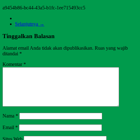
a9454b86-bc44-43a5-b1fc-1ee715493cc5
Selanjutnya →
Tinggalkan Balasan
Alamat email Anda tidak akan dipublikasikan.
Ruas yang wajib
ditandai
*
Komentar
*
Nama
*
Email
*
Situs Web