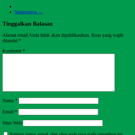
Selanjutnya →
Tinggalkan Balasan
Alamat email Anda tidak akan dipublikasikan.
Ruas yang wajib
ditandai
*
Komentar
*
Nama
*
Email
*
Situs Web
Simpan nama, email, dan situs web saya pada peramban ini