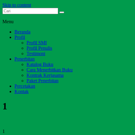
Skip to content
Dari Jambi untuk Indonesia
Salim Media Indonesia
Menu
Beranda
Profil
Profil SMI
Profil Penulis
Testimoni
Penerbitan
Katalog Buku
Cara Menerbitkan Buku
Kontrak Kerjasama
Paket Penerbitan
Percetakan
Kontak
1
1