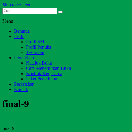
Skip to content
Dari Jambi untuk Indonesia
Salim Media Indonesia
Menu
Beranda
Profil
Profil SMI
Profil Penulis
Testimoni
Penerbitan
Katalog Buku
Cara Menerbitkan Buku
Kontrak Kerjasama
Paket Penerbitan
Percetakan
Kontak
final-9
final-9