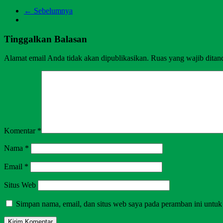
← Sebelumnya
Tinggalkan Balasan
Alamat email Anda tidak akan dipublikasikan.
Ruas yang wajib ditan
Komentar
*
Nama
*
Email
*
Situs Web
Simpan nama, email, dan situs web saya pada peramban ini untuk