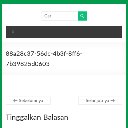
Skip
to
Salim
Dari
content
Jambi
Media
untuk
Menu
Indonesia
Indonesia
88a28c37-56dc-4b3f-8ff6-
7b39825d0603
← Sebelumnya
Selanjutnya →
Tinggalkan Balasan