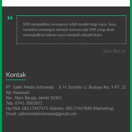
SMI menjadikan semuanya lebih mudah bagi saya. Saya
semakin semangat menulis karena ada SMI yang akan
mewujudkan tulisan saya menjadi sebuah buku
Suci Bucan
Kontak
PT Salim Media Indonesia Jl. H. Ibrahim Lr. Budaya No. 9 RT. 21
Kel. Rawasari
Kec. Alam Barajo, Jambi 36361
Telp. 0741-3062851
Hp/WA. 08117447475 (Admin); 08117447848 (Marketing)
Email: salimmediaindonesia@gmail.com