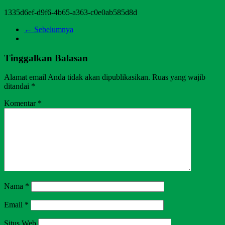
1335d6ef-d9f6-4b65-a363-c0e0ab585d8d
← Sebelumnya
Tinggalkan Balasan
Alamat email Anda tidak akan dipublikasikan.
Ruas yang wajib
ditandai
*
Komentar
*
Nama
*
Email
*
Situs Web