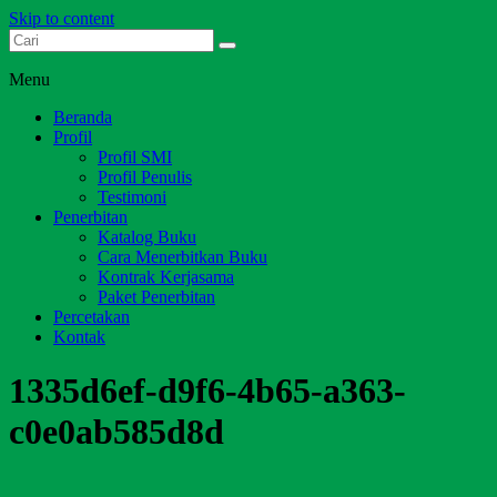
Skip to content
Dari Jambi untuk Indonesia
Salim Media Indonesia
Menu
Beranda
Profil
Profil SMI
Profil Penulis
Testimoni
Penerbitan
Katalog Buku
Cara Menerbitkan Buku
Kontrak Kerjasama
Paket Penerbitan
Percetakan
Kontak
1335d6ef-d9f6-4b65-a363-
c0e0ab585d8d