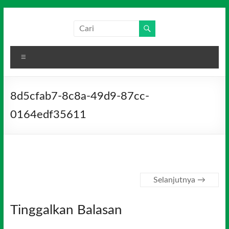
Skip
to
Salim
Dari
content
Jambi
Media
untuk
Menu
Indonesia
Indonesia
8d5cfab7-8c8a-49d9-87cc-
0164edf35611
Selanjutnya →
Tinggalkan Balasan