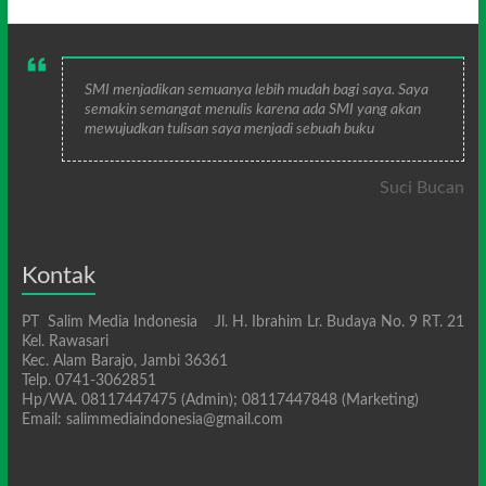
SMI menjadikan semuanya lebih mudah bagi saya. Saya
semakin semangat menulis karena ada SMI yang akan
mewujudkan tulisan saya menjadi sebuah buku
Suci Bucan
Kontak
PT Salim Media Indonesia Jl. H. Ibrahim Lr. Budaya No. 9 RT. 21
Kel. Rawasari
Kec. Alam Barajo, Jambi 36361
Telp. 0741-3062851
Hp/WA. 08117447475 (Admin); 08117447848 (Marketing)
Email: salimmediaindonesia@gmail.com