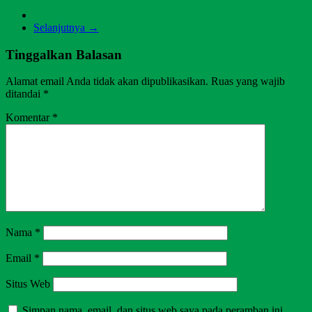
Selanjutnya →
Tinggalkan Balasan
Alamat email Anda tidak akan dipublikasikan.
Ruas yang wajib
ditandai
*
Komentar
*
Nama
*
Email
*
Situs Web
Simpan nama, email, dan situs web saya pada peramban ini