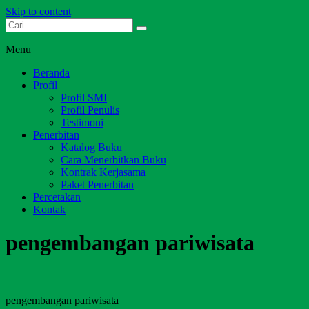
Skip to content
Dari Jambi untuk Indonesia
Salim Media Indonesia
Menu
Beranda
Profil
Profil SMI
Profil Penulis
Testimoni
Penerbitan
Katalog Buku
Cara Menerbitkan Buku
Kontrak Kerjasama
Paket Penerbitan
Percetakan
Kontak
pengembangan pariwisata
pengembangan pariwisata