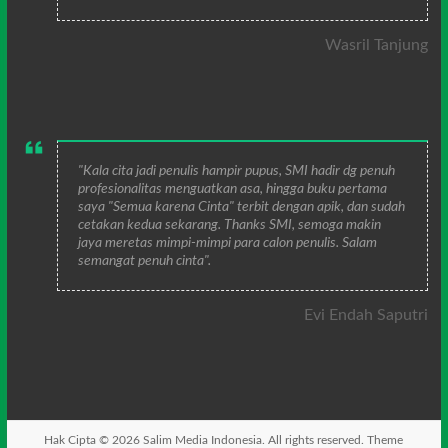
Wasril Tanjung
"Kala cita jadi penulis hampir pupus, SMI hadir dg penuh
profesionalitas menguatkan asa, hingga buku pertama
saya "Semua karena Cinta" terbit dengan apik, dan sudah
cetakan kedua sekarang. Thanks SMI, semoga makin
jaya meretas mimpi-mimpi para calon penulis. Salam
semangat penuh cinta".
Evi Endah Saputri
Hak Cipta © 2026
Salim Media Indonesia
. All rights reserved. Theme