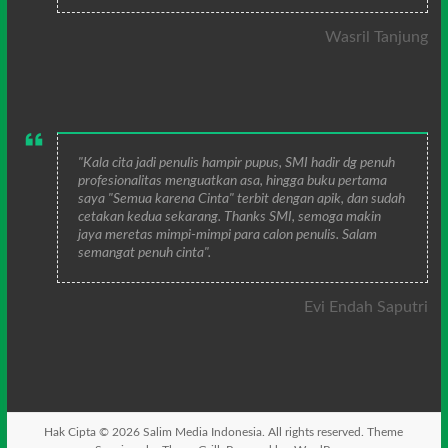
Wasril Tanjung
"Kala cita jadi penulis hampir pupus, SMI hadir dg penuh
profesionalitas menguatkan asa, hingga buku pertama
saya "Semua karena Cinta" terbit dengan apik, dan sudah
cetakan kedua sekarang. Thanks SMI, semoga makin
jaya meretas mimpi-mimpi para calon penulis. Salam
semangat penuh cinta".
Evi Endah Saputri
Hak Cipta © 2026
Salim Media Indonesia
. All rights reserved. Theme