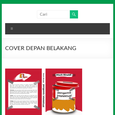
Skip
to
Salim
Dari
content
Jambi
Media
untuk
Menu
Indonesia
Indonesia
COVER DEPAN BELAKANG