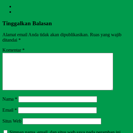
Tinggalkan Balasan
Alamat email Anda tidak akan dipublikasikan.
Ruas yang wajib
ditandai
*
Komentar
*
Nama
*
Email
*
Situs Web
Simpan nama, email, dan situs web saya pada peramban ini