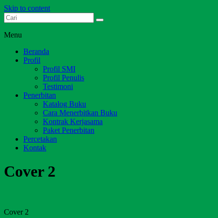
Skip to content
Dari Jambi untuk Indonesia
Salim Media Indonesia
Menu
Beranda
Profil
Profil SMI
Profil Penulis
Testimoni
Penerbitan
Katalog Buku
Cara Menerbitkan Buku
Kontrak Kerjasama
Paket Penerbitan
Percetakan
Kontak
Cover 2
Cover 2