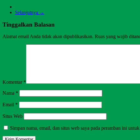
Selanjutnya →
Tinggalkan Balasan
Alamat email Anda tidak akan dipublikasikan.
Ruas yang wajib ditan
Komentar
*
Nama
*
Email
*
Situs Web
Simpan nama, email, dan situs web saya pada peramban ini untuk