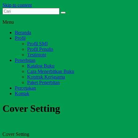
Skip to content
Dari Jambi untuk Indonesia
Salim Media Indonesia
Menu
Beranda
Profil
Profil SMI
Profil Penulis
Testimoni
Penerbitan
Katalog Buku
Cara Menerbitkan Buku
Kontrak Kerjasama
Paket Penerbitan
Percetakan
Kontak
Cover Setting
Cover Setting