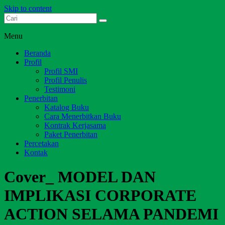
Skip to content
Dari Jambi untuk Indonesia
Salim Media Indonesia
Menu
Beranda
Profil
Profil SMI
Profil Penulis
Testimoni
Penerbitan
Katalog Buku
Cara Menerbitkan Buku
Kontrak Kerjasama
Paket Penerbitan
Percetakan
Kontak
Cover_ MODEL DAN
IMPLIKASI CORPORATE
ACTION SELAMA PANDEMI