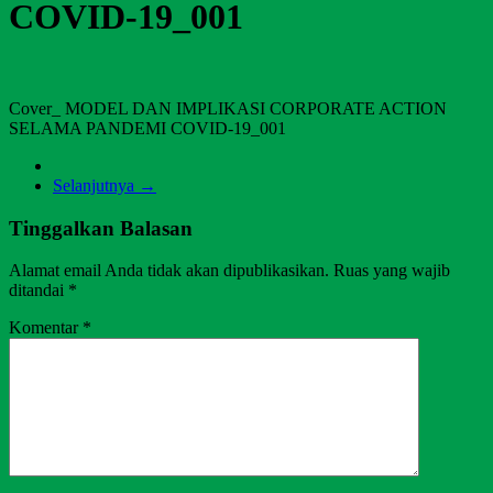
COVID-19_001
Cover_ MODEL DAN IMPLIKASI CORPORATE ACTION
SELAMA PANDEMI COVID-19_001
Selanjutnya →
Tinggalkan Balasan
Alamat email Anda tidak akan dipublikasikan.
Ruas yang wajib
ditandai
*
Komentar
*