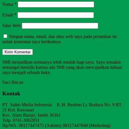
Nama
*
Email
*
Situs Web
Simpan nama, email, dan situs web saya pada peramban ini
untuk komentar saya berikutnya.
SMI menjadikan semuanya lebih mudah bagi saya. Saya semakin
semangat menulis karena ada SMI yang akan mewujudkan tulisan
saya menjadi sebuah buku
Suci Bucan
Kontak
PT Salim Media Indonesia Jl. H. Ibrahim Lr. Budaya No. 9 RT.
21 Kel. Rawasari
Kec. Alam Barajo, Jambi 36361
Telp. 0741-3062851
Hp/WA. 08117447475 (Admin); 08117447848 (Marketing)