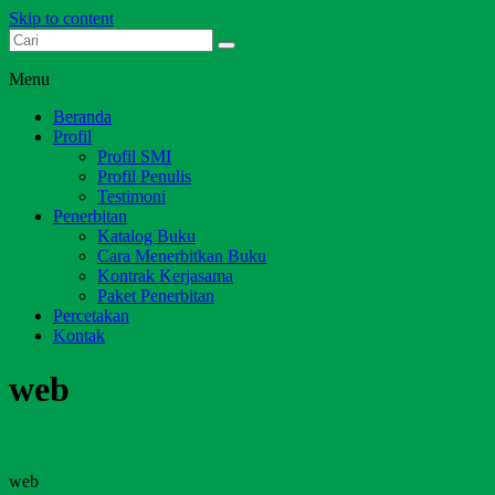
Skip to content
Dari Jambi untuk Indonesia
Salim Media Indonesia
Menu
Beranda
Profil
Profil SMI
Profil Penulis
Testimoni
Penerbitan
Katalog Buku
Cara Menerbitkan Buku
Kontrak Kerjasama
Paket Penerbitan
Percetakan
Kontak
web
web