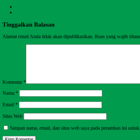
Tinggalkan Balasan
Alamat email Anda tidak akan dipublikasikan.
Ruas yang wajib ditan
Komentar
*
Nama
*
Email
*
Situs Web
Simpan nama, email, dan situs web saya pada peramban ini untuk