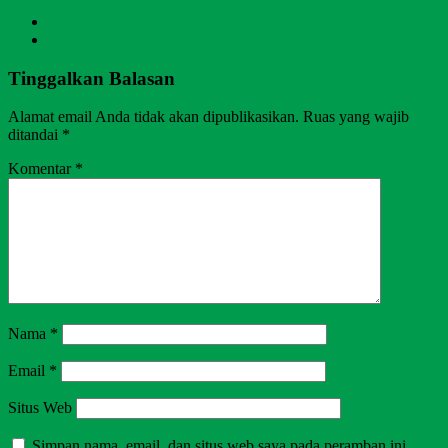
Tinggalkan Balasan
Alamat email Anda tidak akan dipublikasikan.
Ruas yang wajib
ditandai
*
Komentar
*
Nama
*
Email
*
Situs Web
Simpan nama, email, dan situs web saya pada peramban ini