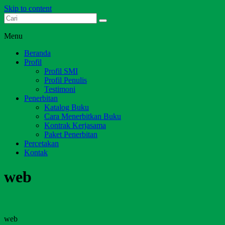
Skip to content
Dari Jambi untuk Indonesia
Salim Media Indonesia
Menu
Beranda
Profil
Profil SMI
Profil Penulis
Testimoni
Penerbitan
Katalog Buku
Cara Menerbitkan Buku
Kontrak Kerjasama
Paket Penerbitan
Percetakan
Kontak
web
web