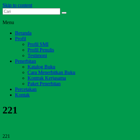
Skip to content
Dari Jambi untuk Indonesia
Salim Media Indonesia
Menu
Beranda
Profil
Profil SMI
Profil Penulis
Testimoni
Penerbitan
Katalog Buku
Cara Menerbitkan Buku
Kontrak Kerjasama
Paket Penerbitan
Percetakan
Kontak
221
221