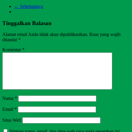
← Sebelumnya
Tinggalkan Balasan
Alamat email Anda tidak akan dipublikasikan.
Ruas yang wajib
ditandai
*
Komentar
*
Nama
*
Email
*
Situs Web
Simpan nama, email, dan situs web saya pada peramban ini