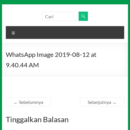
Skip
to
Salim
Dari
content
Jambi
Media
untuk
Menu
Indonesia
Indonesia
WhatsApp Image 2019-08-12 at
9.40.44 AM
← Sebelumnya
Selanjutnya →
Tinggalkan Balasan