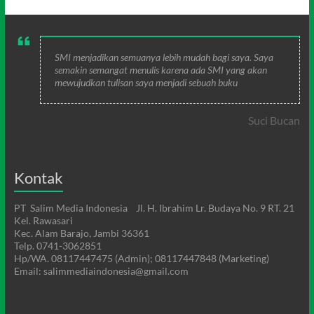
SMI menjadikan semuanya lebih mudah bagi saya. Saya
semakin semangat menulis karena ada SMI yang akan
mewujudkan tulisan saya menjadi sebuah buku
Suci Bucan
Kontak
PT Salim Media Indonesia Jl. H. Ibrahim Lr. Budaya No. 9 RT. 21
Kel. Rawasari
Kec. Alam Barajo, Jambi 36361
Telp. 0741-3062851
Hp/WA. 08117447475 (Admin); 08117447848 (Marketing)
Email: salimmediaindonesia@gmail.com