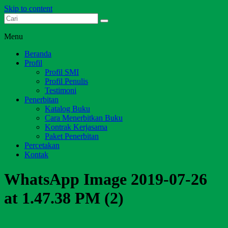
Skip to content
Dari Jambi untuk Indonesia
Salim Media Indonesia
Menu
Beranda
Profil
Profil SMI
Profil Penulis
Testimoni
Penerbitan
Katalog Buku
Cara Menerbitkan Buku
Kontrak Kerjasama
Paket Penerbitan
Percetakan
Kontak
WhatsApp Image 2019-07-26
at 1.47.38 PM (2)