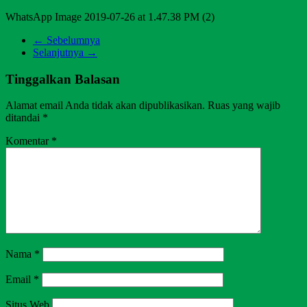
WhatsApp Image 2019-07-26 at 1.47.38 PM (2)
← Sebelumnya
Selanjutnya →
Tinggalkan Balasan
Alamat email Anda tidak akan dipublikasikan.
Ruas yang wajib
ditandai
*
Komentar
*
Nama
*
Email
*
Situs Web