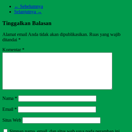
← Sebelumnya
Selanjutnya →
Tinggalkan Balasan
Alamat email Anda tidak akan dipublikasikan.
Ruas yang wajib
ditandai
*
Komentar
*
Nama
*
Email
*
Situs Web
Simpan nama, email, dan situs web saya pada peramban ini