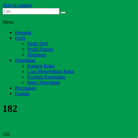
Skip to content
Dari Jambi untuk Indonesia
Salim Media Indonesia
Menu
Beranda
Profil
Profil SMI
Profil Penulis
Testimoni
Penerbitan
Katalog Buku
Cara Menerbitkan Buku
Kontrak Kerjasama
Paket Penerbitan
Percetakan
Kontak
182
182