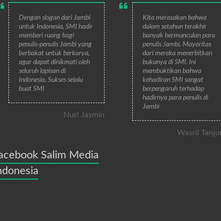
Dengan slogan dari Jambi
Kita merasakan bahwa
untuk Indonesia, SMI hadir
dalam setahun terakhir
memberi ruang bagi
banyak bermunculan para
penulis-penulis Jambi yang
penulis Jambi. Mayoritas
berbakat untuk berkarya,
dari mereka menerbitkan
agar dapat dinikmati oleh
bukunya di SMI. Ini
seluruh lapisan di
membuktikan bahwa
Indonesia. Sukses selalu
kehadiran SMI sangat
buat SMI
berpengaruh terhadap
hadirnya para penulis di
Jambi
Nuri Jasmin
Wasril Tanju
acebook Salim Media
ndonesia