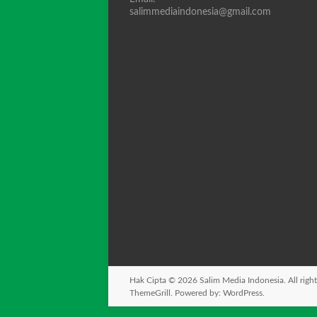
salimmediaindonesia@gmail.com
Hak Cipta © 2026
Salim Media Indonesia
. All rig
ThemeGrill. Powered by:
WordPress
.