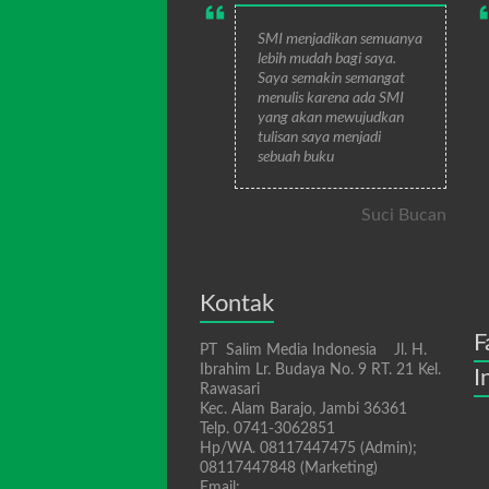
SMI menjadikan semuanya
lebih mudah bagi saya.
Saya semakin semangat
menulis karena ada SMI
yang akan mewujudkan
tulisan saya menjadi
sebuah buku
Suci Bucan
Kontak
F
PT Salim Media Indonesia Jl. H.
Ibrahim Lr. Budaya No. 9 RT. 21 Kel.
I
Rawasari
Kec. Alam Barajo, Jambi 36361
Telp. 0741-3062851
Hp/WA. 08117447475 (Admin);
08117447848 (Marketing)
Email: