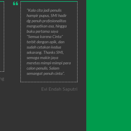
"Kala cita jadi penulis
hampir pupus, SMI hadir
dg penuh profesionalitas
menguatkan asa, hingga
buku pertama saya
"Semua karena Cinta"
terbit dengan apik, dan
sudah cetakan kedua
sekarang. Thanks SMI,
semoga makin jaya
meretas mimpi-mimpi para
calon penulis. Salam
semangat penuh cinta".
ng
Evi Endah Saputri