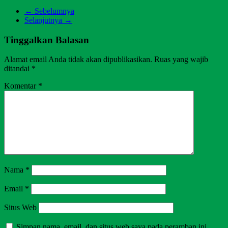
← Sebelumnya
Selanjutnya →
Tinggalkan Balasan
Alamat email Anda tidak akan dipublikasikan.
Ruas yang wajib
ditandai
*
Komentar
*
Nama
*
Email
*
Situs Web
Simpan nama, email, dan situs web saya pada peramban ini