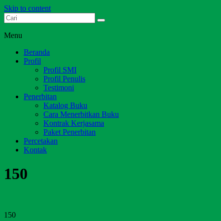
Skip to content
Dari Jambi untuk Indonesia
Salim Media Indonesia
Menu
Beranda
Profil
Profil SMI
Profil Penulis
Testimoni
Penerbitan
Katalog Buku
Cara Menerbitkan Buku
Kontrak Kerjasama
Paket Penerbitan
Percetakan
Kontak
150
150