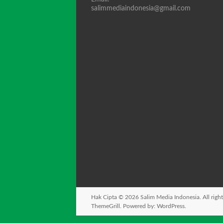
salimmediaindonesia@gmail.com
Hak Cipta © 2026
Salim Media Indonesia
. All rig
ThemeGrill. Powered by:
WordPress
.