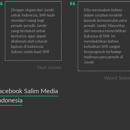
Dengan slogan dari Jambi
Kita merasakan bahwa
untuk Indonesia, SMI hadir
dalam setahun terakhir
memberi ruang bagi
banyak bermunculan para
penulis-penulis Jambi
penulis Jambi. Mayoritas
yang berbakat untuk
dari mereka menerbitkan
berkarya, agar dapat
bukunya di SMI. Ini
dinikmati oleh seluruh
membuktikan bahwa
lapisan di Indonesia.
kehadiran SMI sangat
Sukses selalu buat SMI
berpengaruh terhadap
hadirnya para penulis di
Jambi
Nuri Jasmin
Wasril Tanju
acebook Salim Media
ndonesia