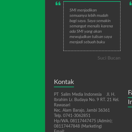
SMI menjadikan
semuanya lebih mudah
bagi saya. Saya semakin
semangat menulis karena
ada SMI yang akan
mewujudkan tulisan saya
menjadi sebuah buku
Suci Bucan
Kontak
F
PT Salim Media Indonesia Jl. H.
Ibrahim Lr. Budaya No. 9 RT. 21 Kel.
I
Rawasari
Kec. Alam Barajo, Jambi 36361
Telp. 0741-3062851
Hp/WA. 08117447475 (Admin);
08117447848 (Marketing)
Email: