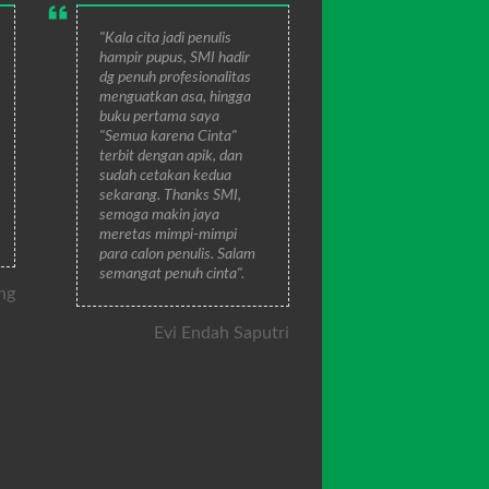
"Kala cita jadi penulis
hampir pupus, SMI hadir
dg penuh profesionalitas
menguatkan asa, hingga
buku pertama saya
"Semua karena Cinta"
terbit dengan apik, dan
sudah cetakan kedua
sekarang. Thanks SMI,
semoga makin jaya
meretas mimpi-mimpi
para calon penulis. Salam
semangat penuh cinta".
ng
Evi Endah Saputri