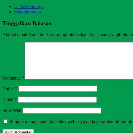
← Sebelumnya
Selanjutnya →
Tinggalkan Balasan
Alamat email Anda tidak akan dipublikasikan.
Ruas yang wajib ditan
Komentar
*
Nama
*
Email
*
Situs Web
Simpan nama, email, dan situs web saya pada peramban ini untuk