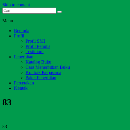
Skip to content
Dari Jambi untuk Indonesia
Salim Media Indonesia
Menu
Beranda
Profil
Profil SMI
Profil Penulis
Testimoni
Penerbitan
Katalog Buku
Cara Menerbitkan Buku
Kontrak Kerjasama
Paket Penerbitan
Percetakan
Kontak
83
83