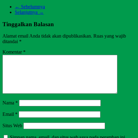
← Sebelumnya
Selanjutnya →
Tinggalkan Balasan
Alamat email Anda tidak akan dipublikasikan.
Ruas yang wajib
ditandai
*
Komentar
*
Nama
*
Email
*
Situs Web
Simpan nama, email, dan situs web saya pada peramban ini