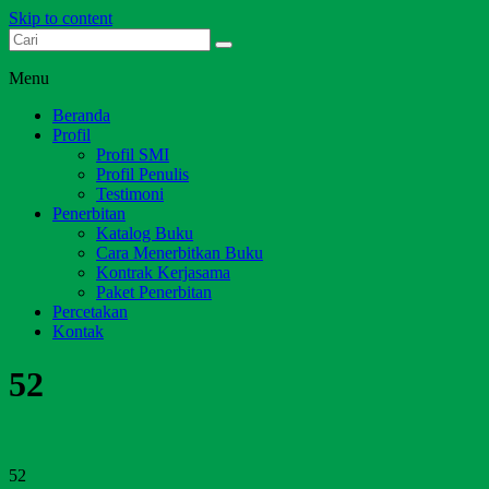
Skip to content
Dari Jambi untuk Indonesia
Salim Media Indonesia
Menu
Beranda
Profil
Profil SMI
Profil Penulis
Testimoni
Penerbitan
Katalog Buku
Cara Menerbitkan Buku
Kontrak Kerjasama
Paket Penerbitan
Percetakan
Kontak
52
52