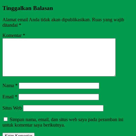
Tinggalkan Balasan
Alamat email Anda tidak akan dipublikasikan.
Ruas yang wajib
ditandai
*
Komentar
*
Nama
*
Email
*
Situs Web
Simpan nama, email, dan situs web saya pada peramban ini
untuk komentar saya berikutnya.