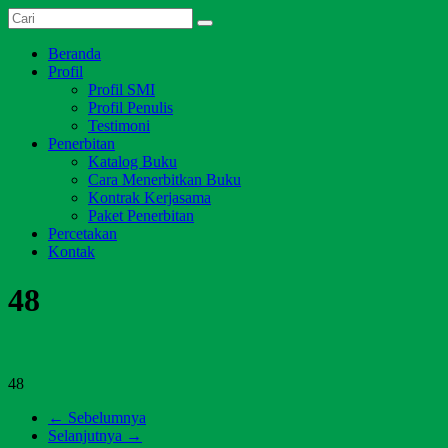
Skip
Dari
to
Salim
Jambi
content
Menu
Beranda
Media
untuk
Profil
Indonesia
Indonesia
Profil SMI
Profil Penulis
Testimoni
Penerbitan
Katalog Buku
Cara Menerbitkan Buku
Kontrak Kerjasama
Paket Penerbitan
Percetakan
Kontak
48
48
← Sebelumnya
Selanjutnya →