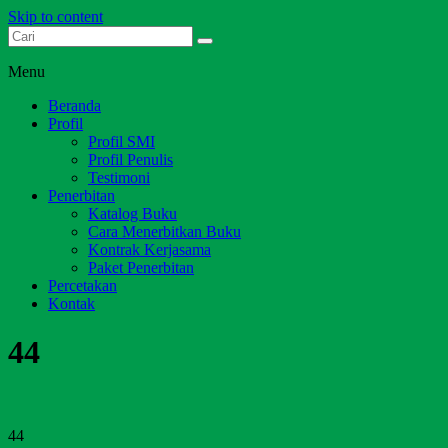
Skip to content
Dari Jambi untuk Indonesia
Salim Media Indonesia
Menu
Beranda
Profil
Profil SMI
Profil Penulis
Testimoni
Penerbitan
Katalog Buku
Cara Menerbitkan Buku
Kontrak Kerjasama
Paket Penerbitan
Percetakan
Kontak
44
44