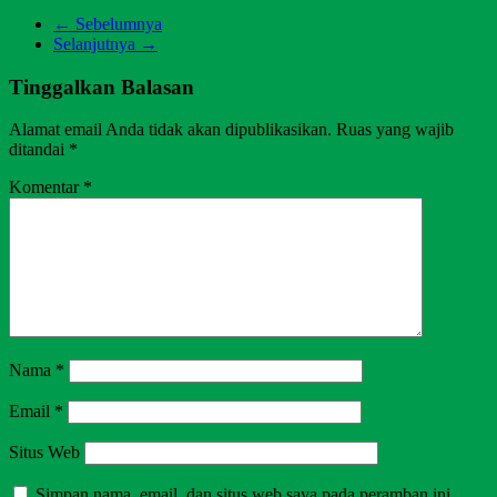
← Sebelumnya
Selanjutnya →
Tinggalkan Balasan
Alamat email Anda tidak akan dipublikasikan.
Ruas yang wajib
ditandai
*
Komentar
*
Nama
*
Email
*
Situs Web
Simpan nama, email, dan situs web saya pada peramban ini