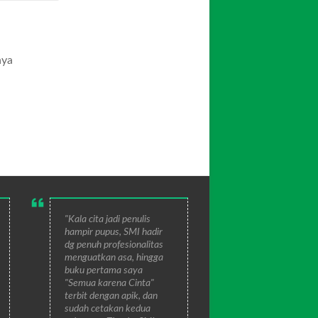
aya
"Kala cita jadi penulis
hampir pupus, SMI hadir
dg penuh profesionalitas
menguatkan asa, hingga
buku pertama saya
"Semua karena Cinta"
terbit dengan apik, dan
sudah cetakan kedua