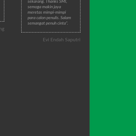
sekarang. Thanks SMI,
semoga makin jaya
meretas mimpi-mimpi
para calon penulis. Salam
semangat penuh cinta".
ng
Evi Endah Saputri