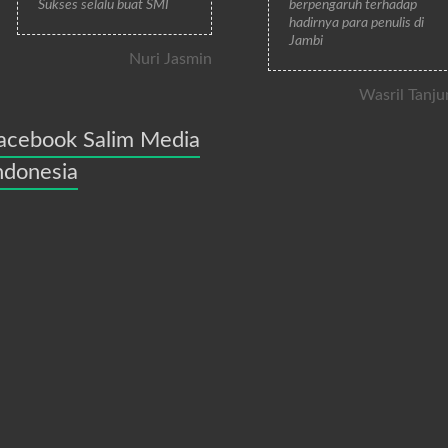
Sukses selalu buat SMI
berpengaruh terhadap
hadirnya para penulis di
Jambi
Nuri Jasmin
Wasril Tanju
acebook Salim Media
ndonesia