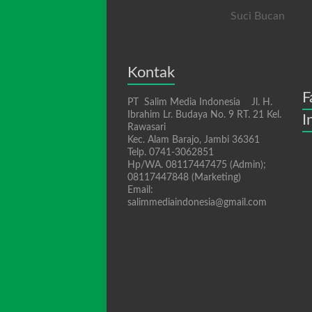
Suci Bucan
Kontak
F
PT Salim Media Indonesia Jl. H.
Ibrahim Lr. Budaya No. 9 RT. 21 Kel.
I
Rawasari
Kec. Alam Barajo, Jambi 36361
Telp. 0741-3062851
Hp/WA. 08117447475 (Admin);
08117447848 (Marketing)
Email:
salimmediaindonesia@gmail.com