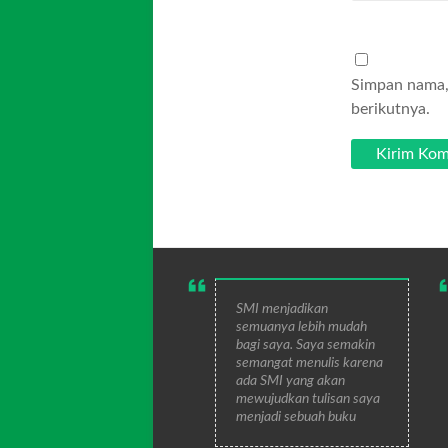
Simpan nama, 
berikutnya.
SMI menjadikan
semuanya lebih mudah
bagi saya. Saya semakin
semangat menulis karena
ada SMI yang akan
mewujudkan tulisan saya
menjadi sebuah buku