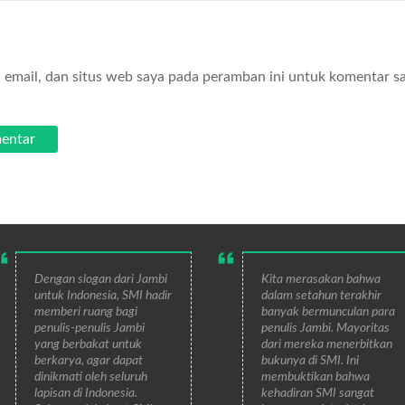
email, dan situs web saya pada peramban ini untuk komentar s
Dengan slogan dari Jambi
Kita merasakan bahwa
untuk Indonesia, SMI hadir
dalam setahun terakhir
memberi ruang bagi
banyak bermunculan para
penulis-penulis Jambi
penulis Jambi. Mayoritas
yang berbakat untuk
dari mereka menerbitkan
berkarya, agar dapat
bukunya di SMI. Ini
dinikmati oleh seluruh
membuktikan bahwa
lapisan di Indonesia.
kehadiran SMI sangat