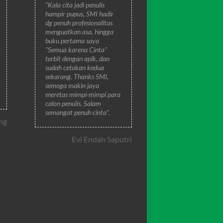
"Kala cita jadi penulis
hampir pupus, SMI hadir
dg penuh profesionalitas
menguatkan asa, hingga
buku pertama saya
"Semua karena Cinta"
terbit dengan apik, dan
sudah cetakan kedua
sekarang. Thanks SMI,
semoga makin jaya
meretas mimpi-mimpi para
calon penulis. Salam
semangat penuh cinta".
ng
Evi Endah Saputri