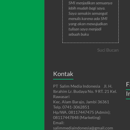
SMI menjadikan semuanya
lebih mudah bagi saya.
Saya semakin semangat
menulis karena ada SMI
yang akan mewujudkan
tulisan saya menjadi
sebuah buku
Suci Bucan
Kontak
F
PT Salim Media Indonesia Jl. H.
Ibrahim Lr. Budaya No. 9 RT. 21 Kel.
I
Rawasari
Kec. Alam Barajo, Jambi 36361
Telp. 0741-3062851
Hp/WA. 08117447475 (Admin);
08117447848 (Marketing)
Email:
salimmediaindonesia@gmail.com