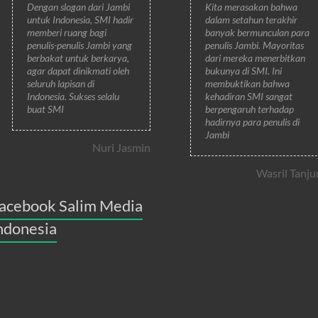
Dengan slogan dari Jambi
Kita merasakan bahwa
untuk Indonesia, SMI hadir
dalam setahun terakhir
memberi ruang bagi
banyak bermunculan para
penulis-penulis Jambi yang
penulis Jambi. Mayoritas
berbakat untuk berkarya,
dari mereka menerbitkan
agar dapat dinikmati oleh
bukunya di SMI. Ini
seluruh lapisan di
membuktikan bahwa
Indonesia. Sukses selalu
kehadiran SMI sangat
buat SMI
berpengaruh terhadap
hadirnya para penulis di
Jambi
Nuri Jasmin
Wasril Tanju
acebook Salim Media
ndonesia