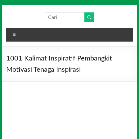
Skip
to
Salim
Dari
content
Jambi
Media
untuk
Menu
Indonesia
Indonesia
1001 Kalimat Inspiratif Pembangkit
Motivasi Tenaga Inspirasi