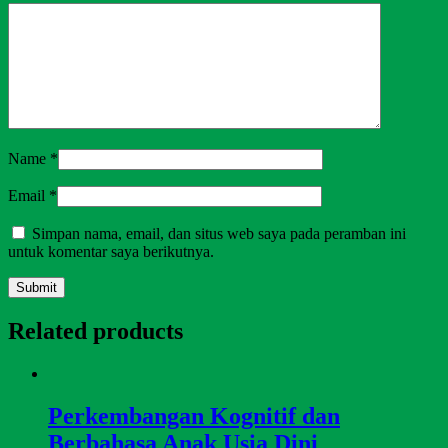
Name
*
Email
*
Simpan nama, email, dan situs web saya pada peramban ini
untuk komentar saya berikutnya.
Related products
Perkembangan Kognitif dan
Berbahasa Anak Usia Dini