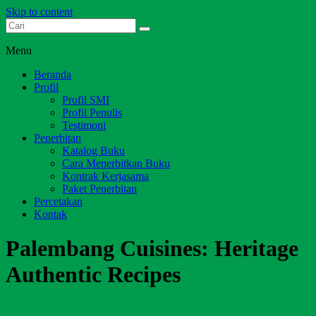
Skip to content
Dari Jambi untuk Indonesia
Salim Media Indonesia
Menu
Beranda
Profil
Profil SMI
Profil Penulis
Testimoni
Penerbitan
Katalog Buku
Cara Menerbitkan Buku
Kontrak Kerjasama
Paket Penerbitan
Percetakan
Kontak
Palembang Cuisines: Heritage
Authentic Recipes