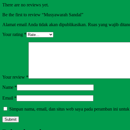
There are no reviews yet.
Be the first to review “Musyawarah Sandal”
Alamat email Anda tidak akan dipublikasikan.
Ruas yang wajib ditan
Your rating
*
Your review
*
Name
*
Email
*
Simpan nama, email, dan situs web saya pada peramban ini untuk