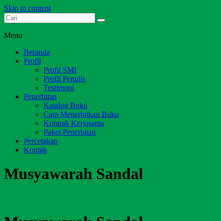
Skip to content
Dari Jambi untuk Indonesia
Salim Media Indonesia
Menu
Beranda
Profil
Profil SMI
Profil Penulis
Testimoni
Penerbitan
Katalog Buku
Cara Menerbitkan Buku
Kontrak Kerjasama
Paket Penerbitan
Percetakan
Kontak
Musyawarah Sandal