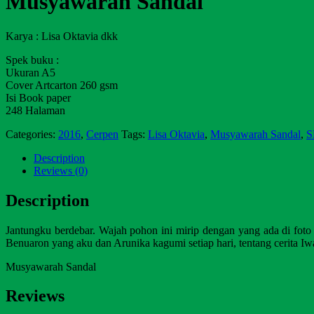
Musyawarah Sandal
Karya : Lisa Oktavia dkk
Spek buku :
Ukuran A5
Cover Artcarton 260 gsm
Isi Book paper
248 Halaman
Categories:
2016
,
Cerpen
Tags:
Lisa Oktavia
,
Musyawarah Sandal
,
S
Description
Reviews (0)
Description
Jantungku berdebar. Wajah pohon ini mirip dengan yang ada di foto
Benuaron yang aku dan Arunika kagumi setiap hari, tentang cerita Iw
Musyawarah Sandal
Reviews