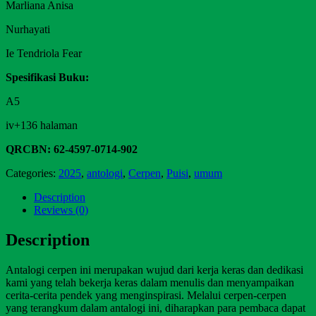
Marliana Anisa
Nurhayati
Ie Tendriola Fear
Spesifikasi Buku:
A5
iv+136 halaman
QRCBN: 62-4597-0714-902
Categories:
2025
,
antologi
,
Cerpen
,
Puisi
,
umum
Description
Reviews (0)
Description
Antalogi cerpen ini merupakan wujud dari kerja keras dan dedikasi
kami yang telah bekerja keras dalam menulis dan menyampaikan
cerita-cerita pendek yang menginspirasi. Melalui cerpen-cerpen
yang terangkum dalam antalogi ini, diharapkan para pembaca dapat