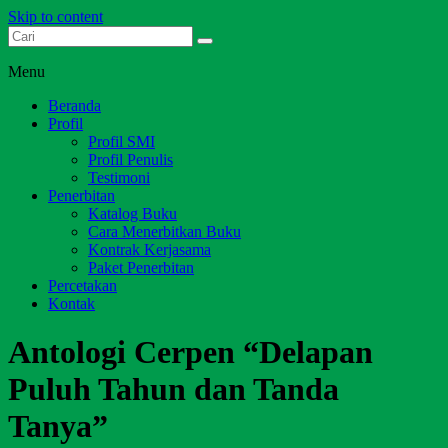
Skip to content
Dari Jambi untuk Indonesia
Salim Media Indonesia
Menu
Beranda
Profil
Profil SMI
Profil Penulis
Testimoni
Penerbitan
Katalog Buku
Cara Menerbitkan Buku
Kontrak Kerjasama
Paket Penerbitan
Percetakan
Kontak
Antologi Cerpen “Delapan
Puluh Tahun dan Tanda
Tanya”