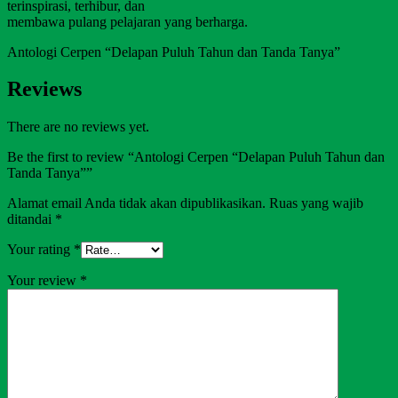
terinspirasi, terhibur, dan
membawa pulang pelajaran yang berharga.
Antologi Cerpen “Delapan Puluh Tahun dan Tanda Tanya”
Reviews
There are no reviews yet.
Be the first to review “Antologi Cerpen “Delapan Puluh Tahun dan
Tanda Tanya””
Alamat email Anda tidak akan dipublikasikan.
Ruas yang wajib
ditandai
*
Your rating
*
Your review
*