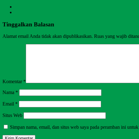
Tinggalkan Balasan
Alamat email Anda tidak akan dipublikasikan.
Ruas yang wajib ditan
Komentar
*
Nama
*
Email
*
Situs Web
Simpan nama, email, dan situs web saya pada peramban ini untuk