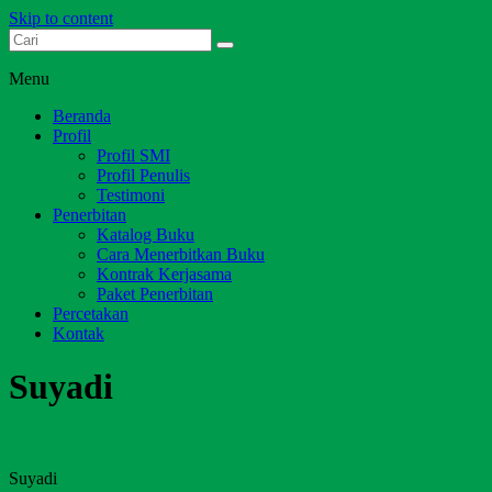
Skip to content
Dari Jambi untuk Indonesia
Salim Media Indonesia
Menu
Beranda
Profil
Profil SMI
Profil Penulis
Testimoni
Penerbitan
Katalog Buku
Cara Menerbitkan Buku
Kontrak Kerjasama
Paket Penerbitan
Percetakan
Kontak
Suyadi
Suyadi