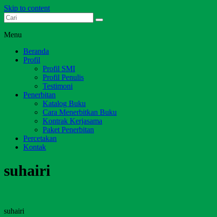
Skip to content
Dari Jambi untuk Indonesia
Salim Media Indonesia
Menu
Beranda
Profil
Profil SMI
Profil Penulis
Testimoni
Penerbitan
Katalog Buku
Cara Menerbitkan Buku
Kontrak Kerjasama
Paket Penerbitan
Percetakan
Kontak
suhairi
suhairi