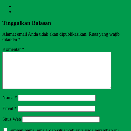
Tinggalkan Balasan
Alamat email Anda tidak akan dipublikasikan.
Ruas yang wajib
ditandai
*
Komentar
*
Nama
*
Email
*
Situs Web
Simpan nama, email, dan situs web saya pada peramban ini