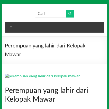
Skip
to
Salim
Dari
content
Jambi
Media
untuk
Menu
Indonesia
Indonesia
Perempuan yang lahir dari Kelopak
Mawar
Perempuan yang lahir dari
Kelopak Mawar