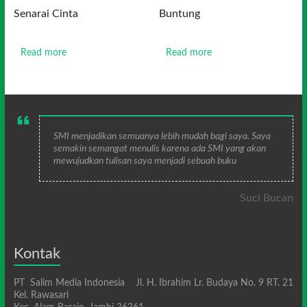
Senarai Cinta
Buntung
Read more
Read more
SMI menjadikan semuanya lebih mudah bagi saya. Saya
semakin semangat menulis karena ada SMI yang akan
mewujudkan tulisan saya menjadi sebuah buku
Suci Bucan
Kontak
PT Salim Media Indonesia Jl. H. Ibrahim Lr. Budaya No. 9 RT. 21
Kel. Rawasari