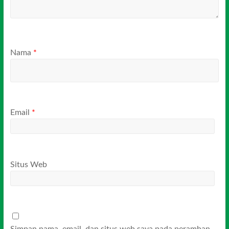
Nama
*
Email
*
Situs Web
Simpan nama, email, dan situs web saya pada peramban