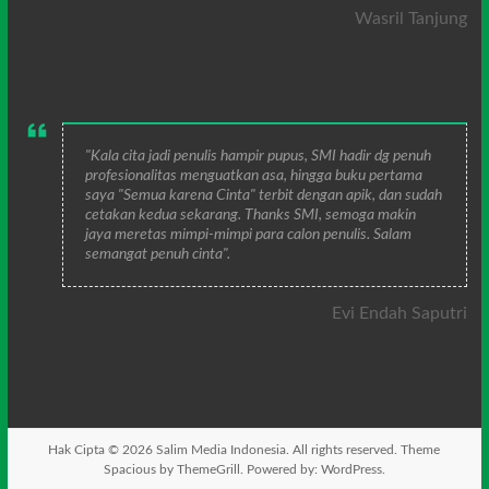
Wasril Tanjung
"Kala cita jadi penulis hampir pupus, SMI hadir dg penuh
profesionalitas menguatkan asa, hingga buku pertama
saya "Semua karena Cinta" terbit dengan apik, dan sudah
cetakan kedua sekarang. Thanks SMI, semoga makin
jaya meretas mimpi-mimpi para calon penulis. Salam
semangat penuh cinta".
Evi Endah Saputri
Hak Cipta © 2026
Salim Media Indonesia
. All rights reserved. Theme
Spacious
by ThemeGrill. Powered by:
WordPress
.