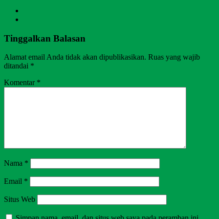
Tinggalkan Balasan
Alamat email Anda tidak akan dipublikasikan.
Ruas yang wajib
ditandai
*
Komentar
*
Nama
*
Email
*
Situs Web
Simpan nama, email, dan situs web saya pada peramban ini