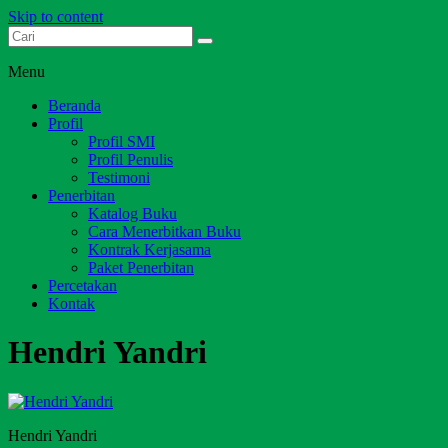
Skip to content
Dari Jambi untuk Indonesia
Salim Media Indonesia
Menu
Beranda
Profil
Profil SMI
Profil Penulis
Testimoni
Penerbitan
Katalog Buku
Cara Menerbitkan Buku
Kontrak Kerjasama
Paket Penerbitan
Percetakan
Kontak
Hendri Yandri
Hendri Yandri