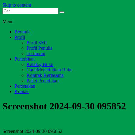
Skip to content
Dari Jambi untuk Indonesia
Salim Media Indonesia
Menu
Beranda
Profil
Profil SMI
Profil Penulis
Testimoni
Penerbitan
Katalog Buku
Cara Menerbitkan Buku
Kontrak Kerjasama
Paket Penerbitan
Percetakan
Kontak
Screenshot 2024-09-30 095852
Screenshot 2024-09-30 095852