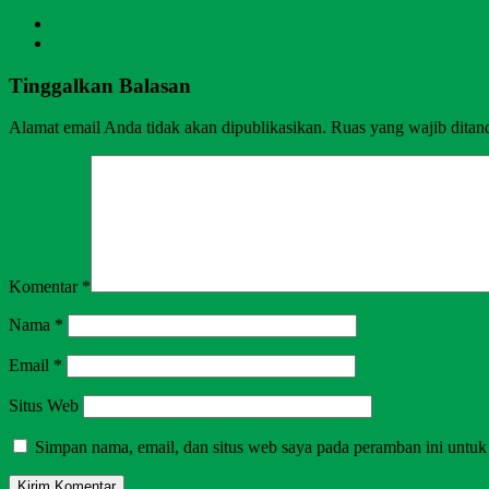
Tinggalkan Balasan
Alamat email Anda tidak akan dipublikasikan.
Ruas yang wajib ditan
Komentar
*
Nama
*
Email
*
Situs Web
Simpan nama, email, dan situs web saya pada peramban ini untuk