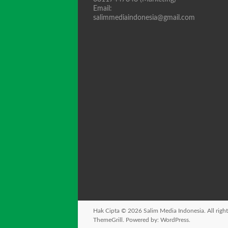
Email:
salimmediaindonesia@gmail.com
Hak Cipta © 2026
Salim Media Indonesia
. All rig
ThemeGrill. Powered by:
WordPress
.