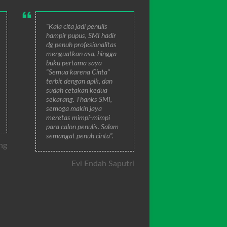
"Kala cita jadi penulis
hampir pupus, SMI hadir
dg penuh profesionalitas
menguatkan asa, hingga
buku pertama saya
"Semua karena Cinta"
terbit dengan apik, dan
sudah cetakan kedua
sekarang. Thanks SMI,
semoga makin jaya
meretas mimpi-mimpi
para calon penulis. Salam
semangat penuh cinta".
ng
Evi Endah Saputri