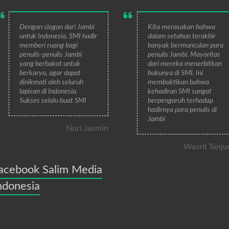
Dengan slogan dari Jambi
Kita merasakan bahwa
untuk Indonesia, SMI hadir
dalam setahun terakhir
memberi ruang bagi
banyak bermunculan para
penulis-penulis Jambi
penulis Jambi. Mayoritas
yang berbakat untuk
dari mereka menerbitkan
berkarya, agar dapat
bukunya di SMI. Ini
dinikmati oleh seluruh
membuktikan bahwa
lapisan di Indonesia.
kehadiran SMI sangat
Sukses selalu buat SMI
berpengaruh terhadap
hadirnya para penulis di
Jambi
Nuri Jasmin
Wasril Tanju
acebook Salim Media
ndonesia