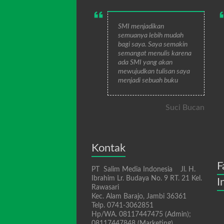
SMI menjadikan
semuanya lebih mudah
bagi saya. Saya semakin
semangat menulis karena
ada SMI yang akan
mewujudkan tulisan saya
menjadi sebuah buku
Suci Bucan
Kontak
F
PT Salim Media Indonesia Jl. H.
Ibrahim Lr. Budaya No. 9 RT. 21 Kel.
I
Rawasari
Kec. Alam Barajo, Jambi 36361
Telp. 0741-3062851
Hp/WA. 08117447475 (Admin);
08117447848 (Marketing)