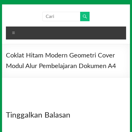
Skip
to
Salim
Dari
content
Jambi
Media
untuk
Menu
Indonesia
Indonesia
Coklat Hitam Modern Geometri Cover
Modul Alur Pembelajaran Dokumen A4
Tinggalkan Balasan