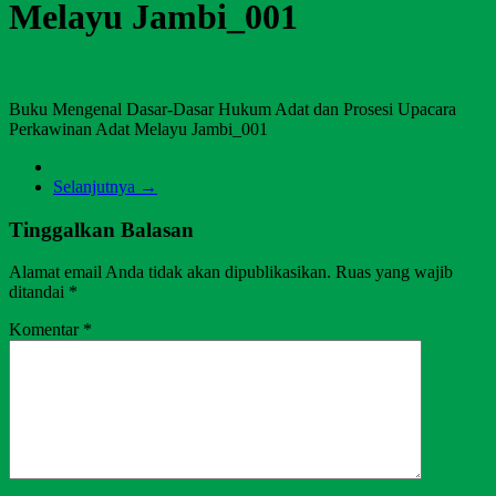
Melayu Jambi_001
Buku Mengenal Dasar-Dasar Hukum Adat dan Prosesi Upacara
Perkawinan Adat Melayu Jambi_001
Selanjutnya →
Tinggalkan Balasan
Alamat email Anda tidak akan dipublikasikan.
Ruas yang wajib
ditandai
*
Komentar
*