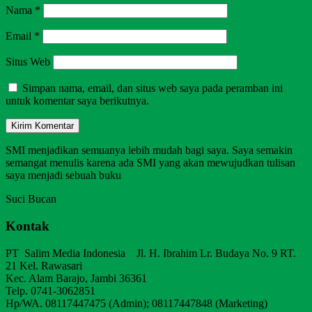
Nama
*
Email
*
Situs Web
Simpan nama, email, dan situs web saya pada peramban ini
untuk komentar saya berikutnya.
SMI menjadikan semuanya lebih mudah bagi saya. Saya semakin
semangat menulis karena ada SMI yang akan mewujudkan tulisan
saya menjadi sebuah buku
Suci Bucan
Kontak
PT Salim Media Indonesia Jl. H. Ibrahim Lr. Budaya No. 9 RT.
21 Kel. Rawasari
Kec. Alam Barajo, Jambi 36361
Telp. 0741-3062851
Hp/WA. 08117447475 (Admin); 08117447848 (Marketing)