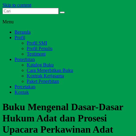
Skip to content
Dari Jambi untuk Indonesia
Salim Media Indonesia
Menu
Beranda
Profil
Profil SMI
Profil Penulis
Testimoni
Penerbitan
Katalog Buku
Cara Menerbitkan Buku
Kontrak Kerjasama
Paket Penerbitan
Percetakan
Kontak
Buku Mengenal Dasar-Dasar
Hukum Adat dan Prosesi
Upacara Perkawinan Adat